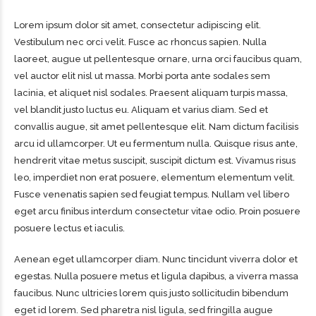
Lorem ipsum dolor sit amet, consectetur adipiscing elit.
Vestibulum nec orci velit. Fusce ac rhoncus sapien. Nulla
laoreet, augue ut pellentesque ornare, urna orci faucibus quam,
vel auctor elit nisl ut massa. Morbi porta ante sodales sem
lacinia, et aliquet nisl sodales. Praesent aliquam turpis massa,
vel blandit justo luctus eu. Aliquam et varius diam. Sed et
convallis augue, sit amet pellentesque elit. Nam dictum facilisis
arcu id ullamcorper. Ut eu fermentum nulla. Quisque risus ante,
hendrerit vitae metus suscipit, suscipit dictum est. Vivamus risus
leo, imperdiet non erat posuere, elementum elementum velit.
Fusce venenatis sapien sed feugiat tempus. Nullam vel libero
eget arcu finibus interdum consectetur vitae odio. Proin posuere
posuere lectus et iaculis.
Aenean eget ullamcorper diam. Nunc tincidunt viverra dolor et
egestas. Nulla posuere metus et ligula dapibus, a viverra massa
faucibus. Nunc ultricies lorem quis justo sollicitudin bibendum
eget id lorem. Sed pharetra nisl ligula, sed fringilla augue