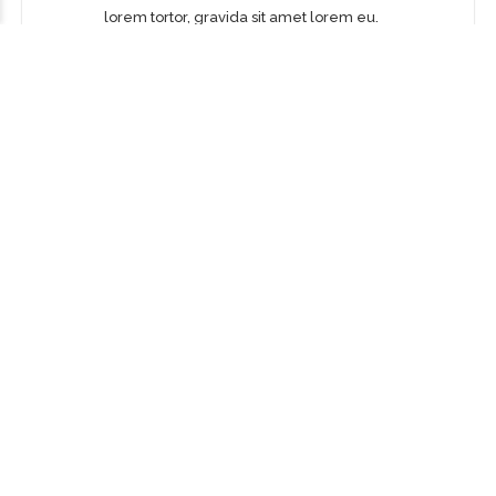
lorem tortor, gravida sit amet lorem eu.
WEATHER INSURANCE
Donec ut aliquam lorem, eu cursus ipsum. Morbi
lorem tortor, gravida sit amet lorem eu.
ABOUT COURIER
MORE DETAILS