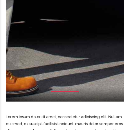
Lorem ipsum dolor sit amet, consectetur adipiscing elit. Nullam
euismod, ex suscipit facilisis tincidunt, mauris dolor semper eros,